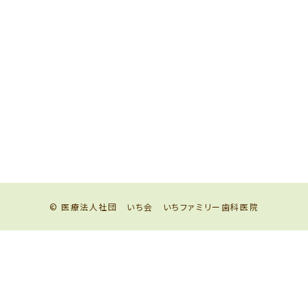
© 医療法人社団 いち会 いちファミリー歯科医院