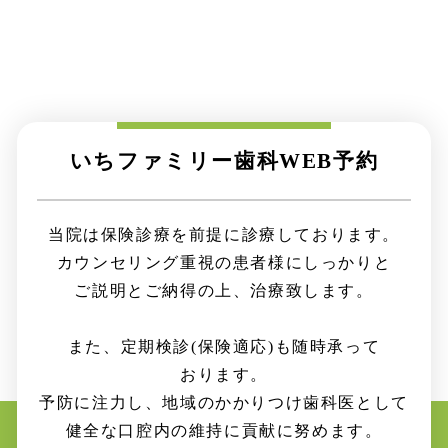
いちファミリー歯科
WEB
予約
当院は保険診療を
前提に
診療して
おります。
カウンセリング重視の
患者様に
しっかりと
ご説明と
ご納得の上、
治療致します。
また、定期検診
(保険適応)
も
随時
承って
おります。
予防に注力し、地域の
かかりつけ
歯科医
として
健全な
口腔内の
維持に
貢献に
努めます。