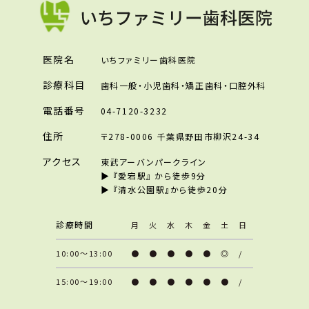
医院名
いちファミリー歯科医院
診療科目
歯科一般・小児歯科・矯正歯科・口腔外科
電話番号
04-7120-3232
住所
〒278-0006 千葉県野田市柳沢24-34
アクセス
東武アーバンパークライン
▶︎ 『愛宕駅』 から徒歩9分
▶︎ 『清水公園駅』から徒歩20分
診療時間
月
火
水
木
金
土
日
10:00～13:00
●
●
●
●
●
◎
/
15:00～19:00
●
●
●
●
●
●
/